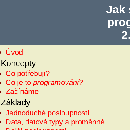
Jak 
pro
2
Úvod
Koncepty
Co potřebuji?
Co je to
programování
?
Začínáme
Základy
Jednoduché posloupnosti
Data, datové typy a proměnné