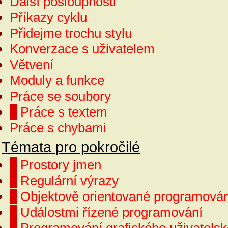
Další posloupnosti
Příkazy cyklu
Přidejme trochu stylu
Konverzace s uživatelem
Větvení
Moduly a funkce
Práce se soubory
Práce s textem
Práce s chybami
Témata pro pokročilé
Prostory jmen
Regulární výrazy
Objektově orientované programován
Událostmi řízené programování