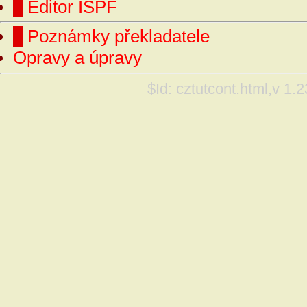
Editor ISPF
Poznámky překladatele
Opravy a úpravy
$Id: cztutcont.html,v 1.