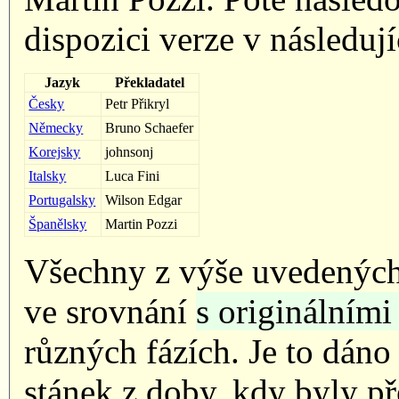
dispozici verze v následují
Jazyk
Překladatel
Česky
Petr Přikryl
Německy
Bruno Schaefer
Korejsky
johnsonj
Italsky
Luca Fini
Portugalsky
Wilson Edgar
Španělsky
Martin Pozzi
Všechny z výše uvedených 
ve srovnání
s originálními
různých fázích. Je to dáno
stánek z doby, kdy byly p