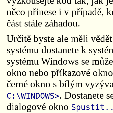
vyzkoušejte kód tak, jak 
něco přinese i v případě, 
část stále záhadou.
Určitě byste ale měli vědě
systému dostanete k systé
systému Windows se můžet
okno nebo příkazové okno
černé okno s bílým vyzýva
. Dostanete s
C:\WINDOWS>
dialogové okno
Spustit.