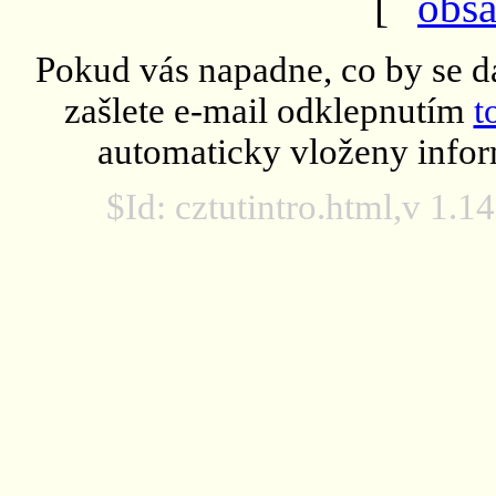
[
obs
Pokud vás napadne, co by se da
zašlete e-mail odklepnutím
t
automaticky vloženy inf
$Id: cztutintro.html,v 1.