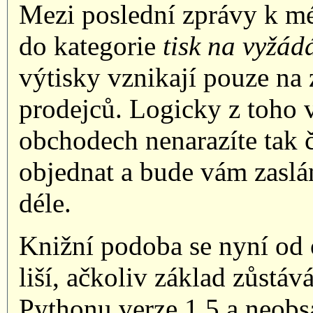
Mezi poslední zprávy k mé 
do kategorie
tisk na vyžád
výtisky vznikají pouze na
prodejců. Logicky z toho v
obchodech nenarazíte tak ča
objednat a bude vám zaslán
déle.
Knižní podoba se nyní od
liší, ačkoliv základ zůstá
Pythonu verze 1.5 a neobs