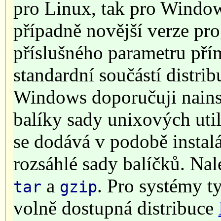
pro Linux, tak pro Windo
případně novější verze p
příslušného parametru př
standardní součástí distr
Windows doporučuji nainst
balíky sady unixových ut
se dodává v podobě instal
rozsáhlé sady balíčků. Na
a
. Pro systémy t
tar
gzip
volně dostupná distribuce