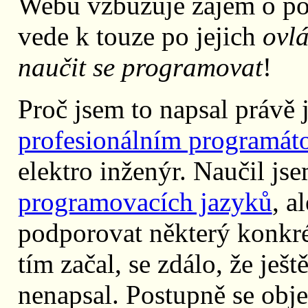
Webu vzbuzuje zájem o poč
vede k touze po jejich
ovl
naučit se programovat
!
Proč jsem to napsal právě 
profesionálním programát
elektro inženýr. Naučil js
programovacích jazyků
, a
podporovat některý konkré
tím začal, se zdálo, že ješ
nenapsal. Postupně se obje