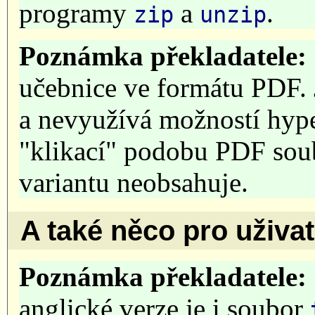
programy
a
.
zip
unzip
Poznámka překladatele:
učebnice ve formátu PDF.
a nevyužívá možností hype
"klikací" podobu PDF soub
variantu neobsahuje.
A také něco pro uživ
Poznámka překladatele:
anglické verze je i soubor