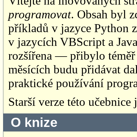
Vítejte na inovovaných st
programovat
. Obsah byl 
příkladů v jazyce Python z
v jazycích VBScript a Java
rozšířena — přibylo téměř 
měsících budu přidávat da
praktické používání progr
Starší verze této učebnice 
O knize